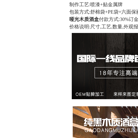
制作工艺:喷漆+贴金属牌
包装方式:舒棉袋+PE袋+六面保
哑光木质酒盒
付款方式:30%订
价格说明:尺寸,工艺,数量,外观