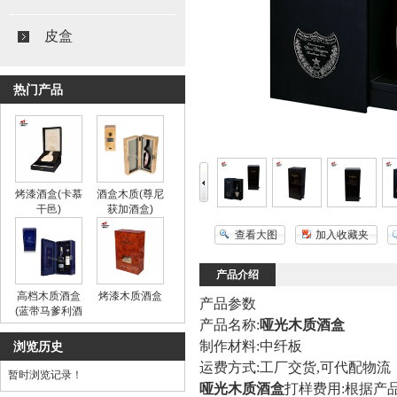
皮盒
热门产品
烤漆酒盒(卡慕
酒盒木质(尊尼
干邑)
获加酒盒)
查看大图
加入收藏夹
产品介绍
高档木质酒盒
烤漆木质酒盒
产品参数
(蓝带马爹利酒
产品名称:
哑光木质酒盒
盒)
制作材料:中纤板
浏览历史
运费方式:工厂交货,可代配物流
暂时浏览记录！
哑光木质酒盒
打样费用:根据产