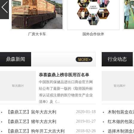
国外合作伙伴
酒盒加工
鼎森新闻
行业动态
恭喜森鼎上榜非医用百名单
中国医药保健品进出口商会官方网
站公布了最新一版的《取得国外标
准认证或注册的医疗物资生产企业
清单》及《...
【森鼎工艺】鼠年大吉大利
2020-01-18
木制包装盒在
【森鼎工艺】猪年大吉大利
2019-01-27
红木做的包装
【森鼎工艺】狗年开工大吉大利
2018-02-26
型
选择木制酒盒