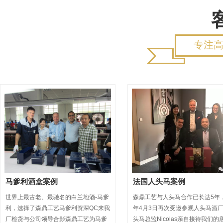
专注高
马爹利酒盒案例
法国人头马案例
世界上最古老、最驰名的白兰地酒-马爹
森鼎工艺与人头马合作已长达5年
利，选择了森鼎工艺马爹利资深QC来我
年4月3日再次受邀参观人头马酒
厂检货与公司领导合影森鼎工艺为马爹
头马总监Nicolas亲自接待我们的