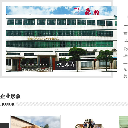
广
有
以
公
理
工
盒
美
企业形象