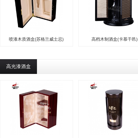
喷漆木质酒盒(苏格兰威士忌)
高档木制酒盒(卡慕干邑)
高光漆酒盒