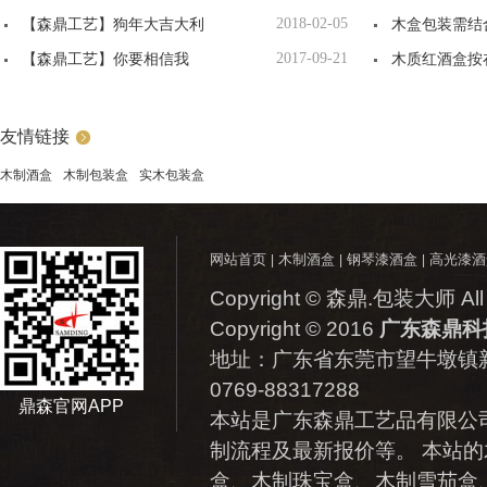
【森鼎工艺】狗年大吉大利
2018-02-05
哪些
木盒包装需结
【森鼎工艺】你要相信我
2017-09-21
木质红酒盒按
功效归类
友情链接
木制酒盒
木制包装盒
实木包装盒
网站首页
木制酒盒
钢琴漆酒盒
高光漆酒
|
|
|
Copyright © 森鼎.包装大师 All 
Copyright © 2016
广东森鼎科
地址：
广东省东莞市望牛墩镇新
0769-88317288
鼎森官网APP
本站是广东森鼎工艺品有限公
制流程及最新报价等。 本站的
盒、木制珠宝盒、木制雪茄盒