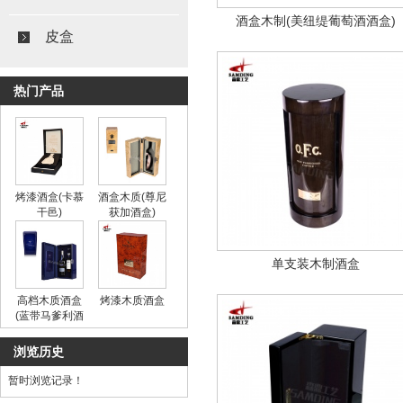
酒盒木制(美纽缇葡萄酒酒盒)
皮盒
热门产品
烤漆酒盒(卡慕
酒盒木质(尊尼
干邑)
获加酒盒)
单支装木制酒盒
高档木质酒盒
烤漆木质酒盒
(蓝带马爹利酒
盒)
浏览历史
暂时浏览记录！