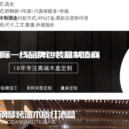
艺:高光
式:舒棉袋+PE袋+六面保丽龙+外箱
木制酒盒
付款方式:30%订金,尾款出货前付清
明:尺寸,工艺,数量,外观报价