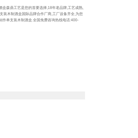
酒盒森鼎工艺是您的首要选择,18年老品牌,工艺成熟,
单支装木制酒盒国际品牌合作厂商,工厂设备齐全,为您
作单支装木制酒盒.全国免费咨询热线电话:400-