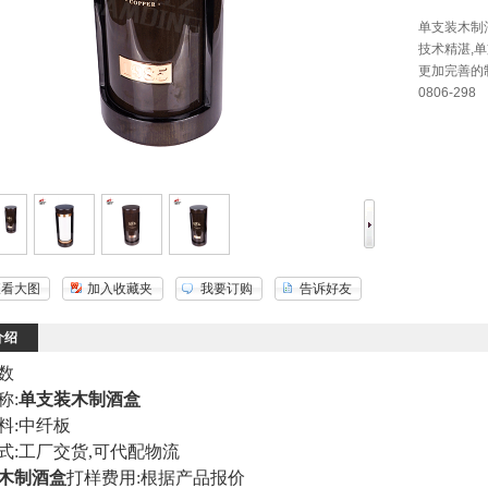
单支装木制
技术精湛,
更加完善的制
0806-298
查看大图
加入收藏夹
我要订购
告诉好友
介绍
数
称:
单支装木制酒盒
料:中纤板
式:工厂交货,可代配物流
木制酒盒
打样费用:根据产品报价