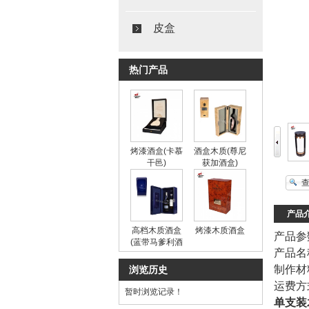
皮盒
热门产品
烤漆酒盒(卡慕
酒盒木质(尊尼
干邑)
获加酒盒)
产品
高档木质酒盒
烤漆木质酒盒
产品参
(蓝带马爹利酒
产品名
盒)
制作材
浏览历史
运费方
暂时浏览记录！
单支装