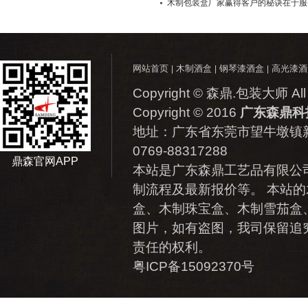
木制包装盒厂家赢得客户的秘诀在于服
网站首页
木制酒盒
钢琴漆酒盒
高光漆酒
|
|
|
Copyright © 森鼎.包装大师 All 
Copyright © 2016
广东森鼎科
地址：
广东省东莞市望牛墩镇新
0769-88317288
鼎森官网APP
本站是广东森鼎工艺品有限公
制流程及最新报价等。 本站的
盒、木制珠宝盒、木制雪茄盒
图片，如有盗图，我司保留追
责任的权利。
粤ICP备15092370号