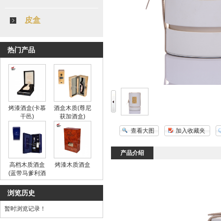
皮盒
热门产品
烤漆酒盒(卡慕
酒盒木质(尊尼
干邑)
获加酒盒)
查看大图
加入收藏夹
产品介绍
高档木质酒盒
烤漆木质酒盒
(蓝带马爹利酒
盒)
浏览历史
暂时浏览记录！