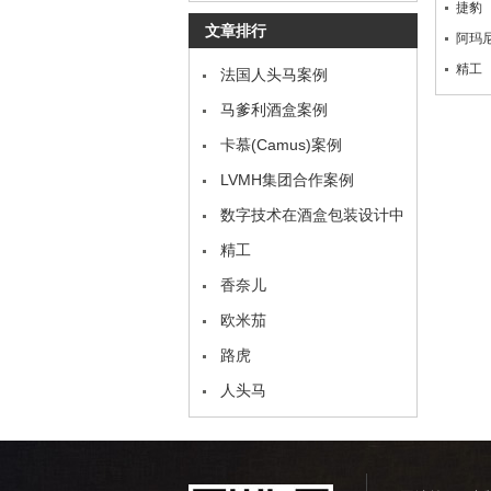
捷豹
支撑材料外
文章排行
阿玛
精工
法国人头马案例
马爹利酒盒案例
卡慕(Camus)案例
LVMH集团合作案例
数字技术在酒盒包装设计中
的应用
精工
香奈儿
欧米茄
路虎
人头马