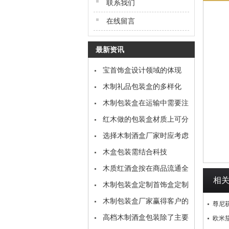
联系我们
在线留言
最新资讯
宝首饰盒设计领域的体现
木制礼品包装盒的多样化
木制包装盒在运输中需要注
意的问题
红木做的包装盒材质上可分
为哪些类型
选择木制酒盒厂家时应考虑
的因素有哪些
木盒包装需结合科技
木质红酒盒按在商品流通全
相
过程中的功效归类
木制包装盒定制首饰盒定制
如何核算价格？
木制包装盒厂家赢得客户的
尊尼
秘诀在于服务
高档木制酒盒包装除了主要
欧米