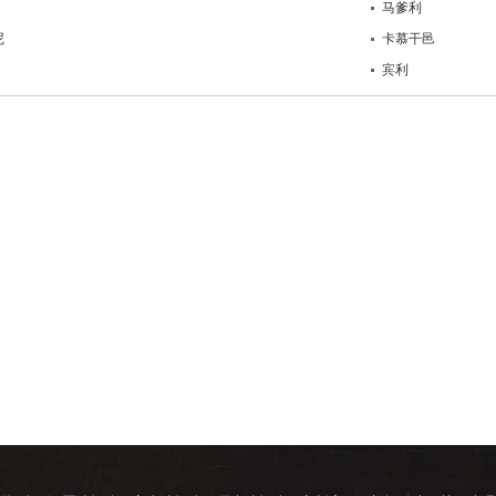
马爹利
尼
卡慕干邑
宾利